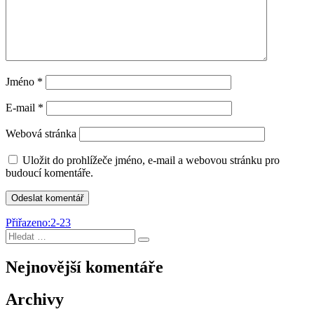
Jméno
*
E-mail
*
Webová stránka
Uložit do prohlížeče jméno, e-mail a webovou stránku pro
budoucí komentáře.
Navigace
Přiřazeno:
2-23
Hledat:
pro
Hledání
příspěvek
Nejnovější komentáře
Archivy