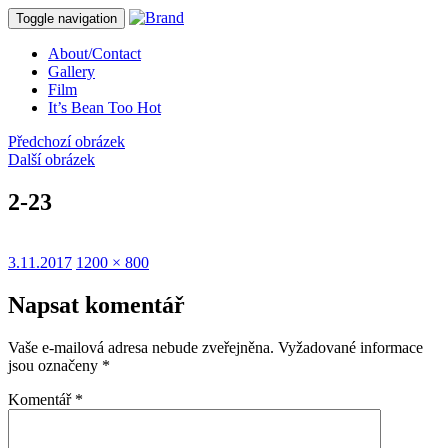
Toggle navigation
About/Contact
Gallery
Film
It’s Bean Too Hot
Předchozí obrázek
Další obrázek
2-23
Publikováno:
Původní
3.11.2017
1200 × 800
velikost:
Napsat komentář
Vaše e-mailová adresa nebude zveřejněna.
Vyžadované informace
jsou označeny
*
Komentář
*