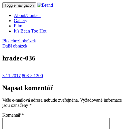
Toggle navigation
About/Contact
Gallery
Film
It’s Bean Too Hot
Předchozí obrázek
Další obrázek
hradec-036
Publikováno:
Původní
3.11.2017
808 × 1200
velikost:
Napsat komentář
Vaše e-mailová adresa nebude zveřejněna.
Vyžadované informace
jsou označeny
*
Komentář
*