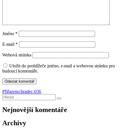
Jméno
*
E-mail
*
Webová stránka
Uložit do prohlížeče jméno, e-mail a webovou stránku pro
budoucí komentáře.
Navigace
Přiřazeno:
hradec-036
Hledat:
pro
Hledání
příspěvek
Nejnovější komentáře
Archivy