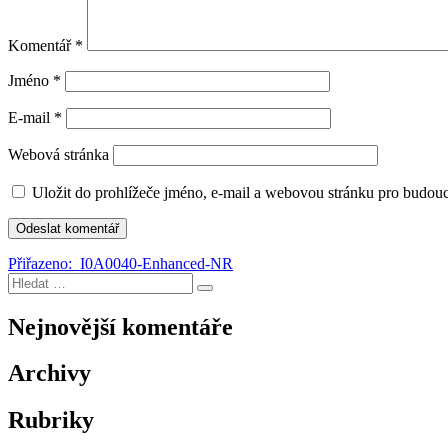
Komentář
*
Jméno
*
E-mail
*
Webová stránka
Uložit do prohlížeče jméno, e-mail a webovou stránku pro budou
Navigace
Přiřazeno:
_I0A0040-Enhanced-NR
Hledat:
pro
Hledání
příspěvek
Nejnovější komentáře
Archivy
Rubriky