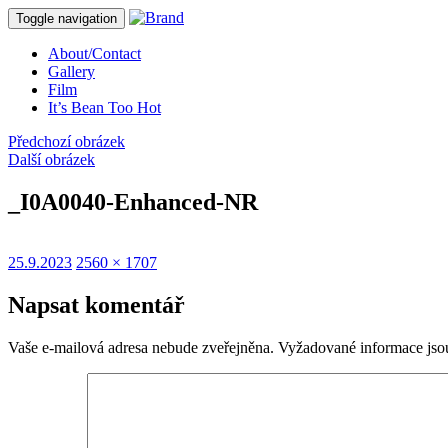
Toggle navigation
About/Contact
Gallery
Film
It’s Bean Too Hot
Předchozí obrázek
Další obrázek
_I0A0040-Enhanced-NR
Publikováno:
Původní
25.9.2023
2560 × 1707
velikost:
Napsat komentář
Vaše e-mailová adresa nebude zveřejněna.
Vyžadované informace js